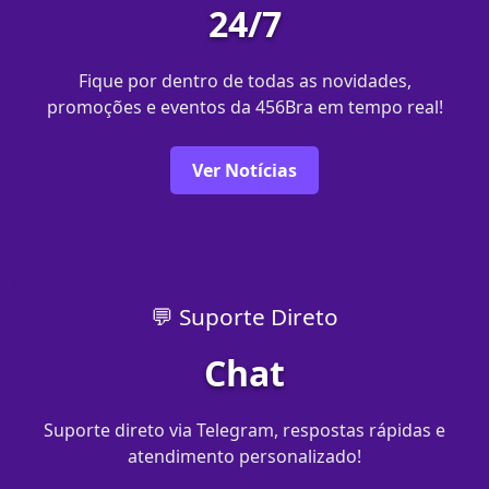
24/7
Fique por dentro de todas as novidades,
promoções e eventos da 456Bra em tempo real!
Ver Notícias
💬 Suporte Direto
Chat
Suporte direto via Telegram, respostas rápidas e
atendimento personalizado!