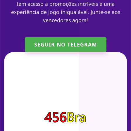
tem acesso a promoções incríveis e uma
experiência de jogo inigualável. Junte-se aos
vencedores agora!
SEGUIR NO TELEGRAM