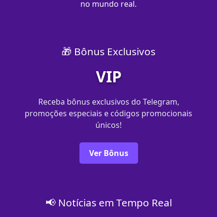
no mundo real.
🎁 Bônus Exclusivos
VIP
Receba bônus exclusivos do Telegram,
promoções especiais e códigos promocionais
únicos!
Ver Bônus
📢 Notícias em Tempo Real