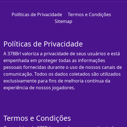
Políticas de Privacidade
Termos e Condições
Sitemap
Políticas de Privacidade
A 378Brl valoriza a privacidade de seus usuários e está
empenhada em proteger todas as informações
pessoais fornecidas durante o uso de nossos canais de
comunicação. Todos os dados coletados são utilizados
exclusivamente para fins de melhoria contínua da
experiência de nossos jogadores.
Termos e Condições