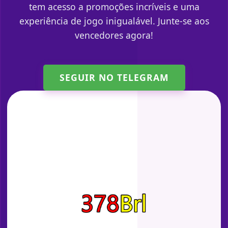
tem acesso a promoções incríveis e uma
experiência de jogo inigualável. Junte-se aos
vencedores agora!
SEGUIR NO TELEGRAM