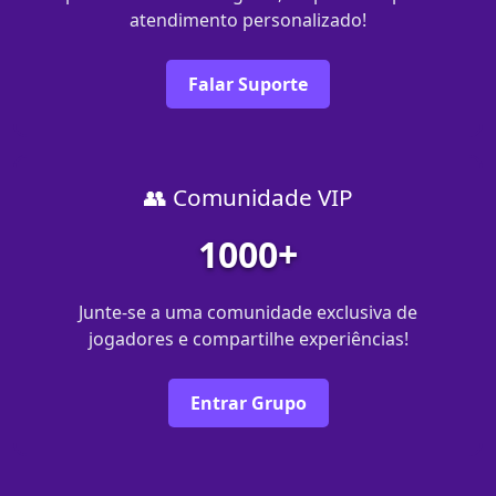
atendimento personalizado!
Falar Suporte
👥 Comunidade VIP
1000+
Junte-se a uma comunidade exclusiva de
jogadores e compartilhe experiências!
Entrar Grupo