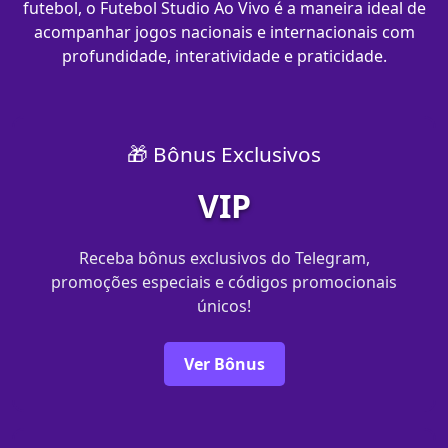
futebol, o Futebol Studio Ao Vivo é a maneira ideal de
acompanhar jogos nacionais e internacionais com
profundidade, interatividade e praticidade.
🎁 Bônus Exclusivos
VIP
Receba bônus exclusivos do Telegram,
promoções especiais e códigos promocionais
únicos!
Ver Bônus