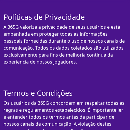
Políticas de Privacidade
A 365G valoriza a privacidade de seus usuários e está
empenhada em proteger todas as informações
pessoais fornecidas durante o uso de nossos canais de
comunicação. Todos os dados coletados são utilizados
exclusivamente para fins de melhoria contínua da
experiência de nossos jogadores.
Termos e Condições
Os usuários da 365G concordam em respeitar todas as
regras e regulamentos estabelecidos. É importante ler
e entender todos os termos antes de participar de
nossos canais de comunicação. A violação destes