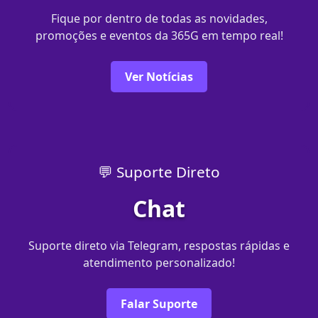
Fique por dentro de todas as novidades,
promoções e eventos da 365G em tempo real!
Ver Notícias
💬 Suporte Direto
Chat
Suporte direto via Telegram, respostas rápidas e
atendimento personalizado!
Falar Suporte