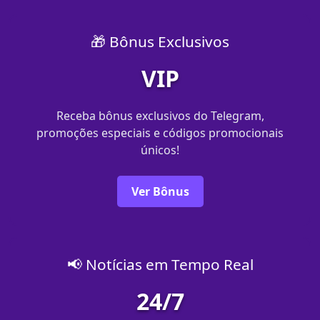
🎁 Bônus Exclusivos
VIP
Receba bônus exclusivos do Telegram,
promoções especiais e códigos promocionais
únicos!
Ver Bônus
📢 Notícias em Tempo Real
24/7