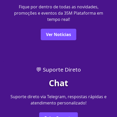
Fique por dentro de todas as novidades,
promoções e eventos da 35M Plataforma em
tempo real!
Ver Notícias
💬 Suporte Direto
Chat
Suporte direto via Telegram, respostas rápidas e
atendimento personalizado!