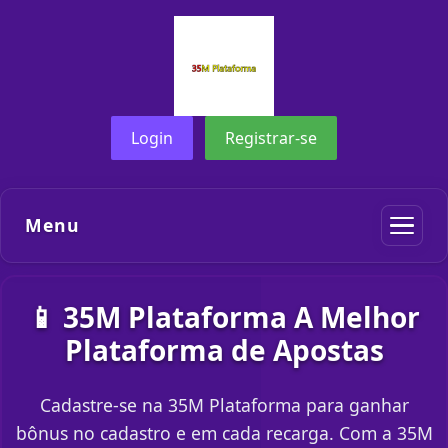
Login
Registrar-se
Menu
📱 35M Plataforma A Melhor
Plataforma de Apostas
Cadastre-se na 35M Plataforma para ganhar
bônus no cadastro e em cada recarga. Com a 35M