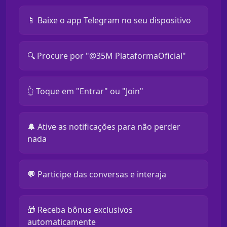
📱 Baixe o app Telegram no seu dispositivo
🔍 Procure por "@35M PlataformaOficial"
👆 Toque em "Entrar" ou "Join"
🔔 Ative as notificações para não perder
nada
💬 Participe das conversas e interaja
🎁 Receba bônus exclusivos
automaticamente