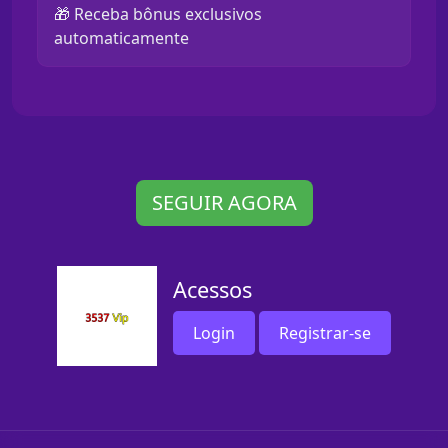
🎁 Receba bônus exclusivos
automaticamente
SEGUIR AGORA
Acessos
Login
Registrar-se