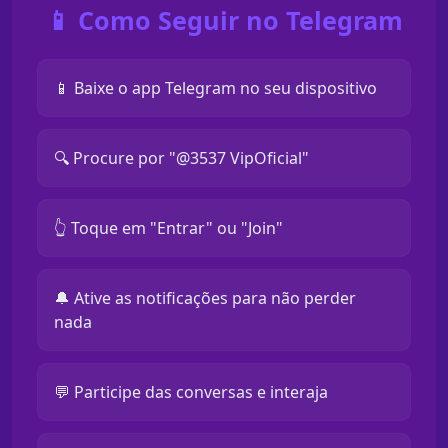
📱 Como Seguir no Telegram
📱 Baixe o app Telegram no seu dispositivo
🔍 Procure por "@3537 VipOficial"
👆 Toque em "Entrar" ou "Join"
🔔 Ative as notificações para não perder
nada
💬 Participe das conversas e interaja