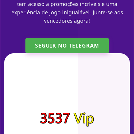
tem acesso a promoções incríveis e uma
experiência de jogo inigualável. Junte-se aos
vencedores agora!
SEGUIR NO TELEGRAM