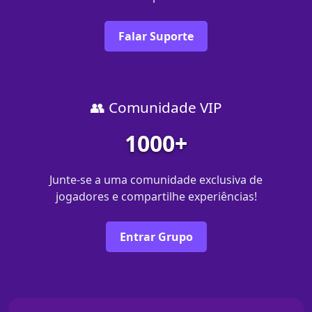
Falar Suporte
👥 Comunidade VIP
1000+
Junte-se a uma comunidade exclusiva de
jogadores e compartilhe experiências!
Entrar Grupo