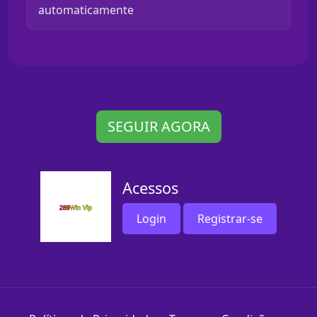
automaticamente
SEGUIR AGORA
Acessos
Login
Registrar-se