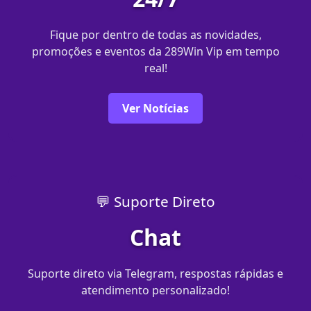
Fique por dentro de todas as novidades,
promoções e eventos da 289Win Vip em tempo
real!
Ver Notícias
💬 Suporte Direto
Chat
Suporte direto via Telegram, respostas rápidas e
atendimento personalizado!