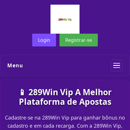
Login
Registrar-se
Menu
📱 289Win Vip A Melhor
Plataforma de Apostas
Cadastre-se na 289Win Vip para ganhar bônus no
cadastro e em cada recarga. Com a 289Win Vip,