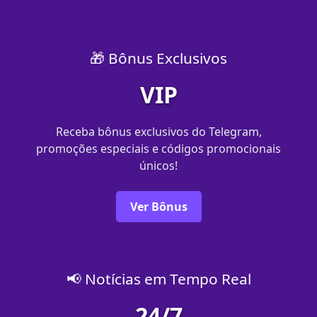
🎁 Bônus Exclusivos
VIP
Receba bônus exclusivos do Telegram,
promoções especiais e códigos promocionais
únicos!
Ver Bônus
📢 Notícias em Tempo Real
24/7