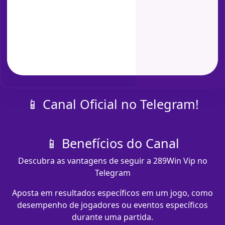
📱 Canal Oficial no Telegram!
📱 Benefícios do Canal
Descubra as vantagens de seguir a 289Win Vip no
Telegram
Aposta em resultados específicos em um jogo, como
desempenho de jogadores ou eventos específicos
durante uma partida.