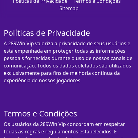
Políticas de Privacidade
Termos e Condições
Sitemap
Políticas de Privacidade
A 289Win Vip valoriza a privacidade de seus usuários e
está empenhada em proteger todas as informações
pessoais fornecidas durante o uso de nossos canais de
comunicação. Todos os dados coletados são utilizados
exclusivamente para fins de melhoria contínua da
experiência de nossos jogadores.
Termos e Condições
Os usuários da 289Win Vip concordam em respeitar
todas as regras e regulamentos estabelecidos. É