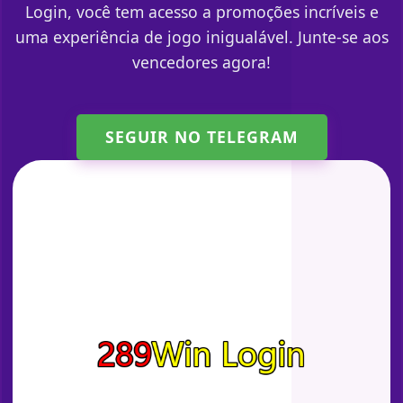
Login, você tem acesso a promoções incríveis e
uma experiência de jogo inigualável. Junte-se aos
vencedores agora!
SEGUIR NO TELEGRAM