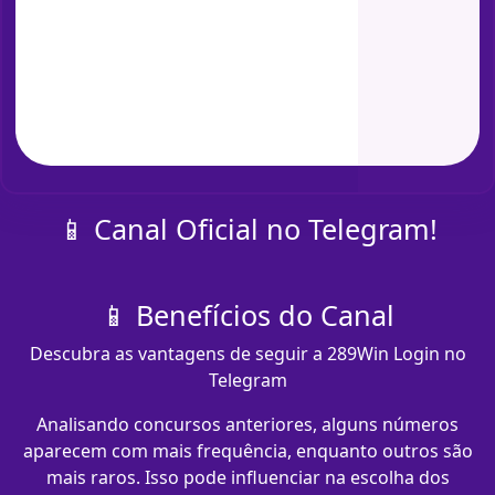
📱 Canal Oficial no Telegram!
📱 Benefícios do Canal
Descubra as vantagens de seguir a 289Win Login no
Telegram
Analisando concursos anteriores, alguns números
aparecem com mais frequência, enquanto outros são
mais raros. Isso pode influenciar na escolha dos