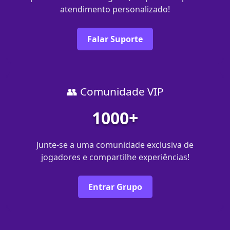
atendimento personalizado!
Falar Suporte
👥 Comunidade VIP
1000+
Junte-se a uma comunidade exclusiva de
jogadores e compartilhe experiências!
Entrar Grupo