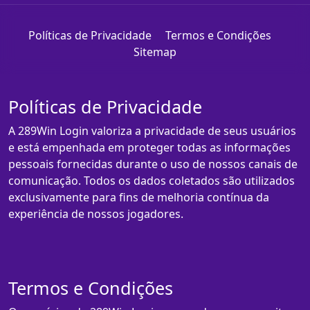
Políticas de Privacidade
Termos e Condições
Sitemap
Políticas de Privacidade
A 289Win Login valoriza a privacidade de seus usuários
e está empenhada em proteger todas as informações
pessoais fornecidas durante o uso de nossos canais de
comunicação. Todos os dados coletados são utilizados
exclusivamente para fins de melhoria contínua da
experiência de nossos jogadores.
Termos e Condições