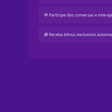
💬 Participe das conversas e interaj
🎁 Receba bônus exclusivos autom