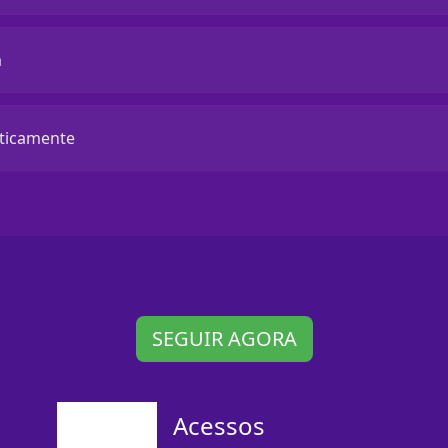
a
aticamente
SEGUIR AGORA
Acessos