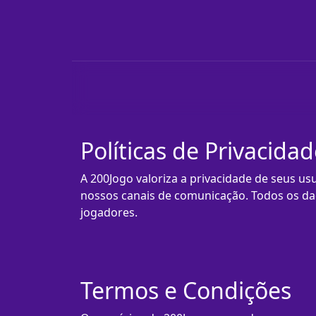
Políticas de Privacida
A 200Jogo valoriza a privacidade de seus u
nossos canais de comunicação. Todos os dad
jogadores.
Termos e Condições