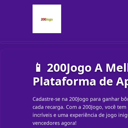
📱 200Jogo A Me
Plataforma de A
Cadastre-se na 200Jogo para ganhar bô
cada recarga. Com a 200Jogo, você tem
incríveis e uma experiência de jogo inig
vencedores agora!