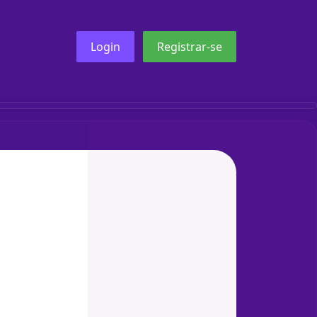
Login
Registrar-se