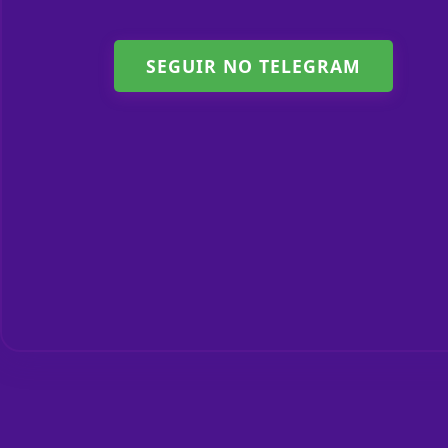
SEGUIR NO TELEGRAM