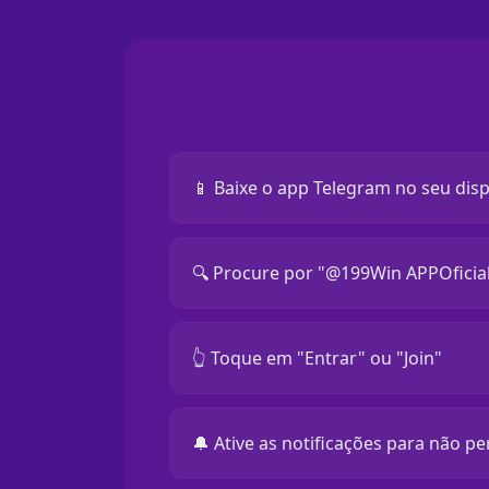
📱 Baixe o app Telegram no seu disp
🔍 Procure por "@199Win APPOficia
👆 Toque em "Entrar" ou "Join"
🔔 Ative as notificações para não p