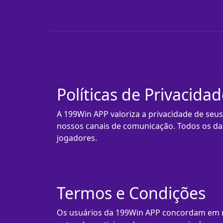
Políticas de Privacida
A 199Win APP valoriza a privacidade de seu
nossos canais de comunicação. Todos os dad
jogadores.
Termos e Condições
Os usuários da 199Win APP concordam em re