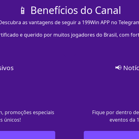
📱 Benefícios do Canal
Descubra as vantagens de seguir a 199Win APP no Telegra
tificado e querido por muitos jogadores do Brasil, com fo
sivos
📢 Notí
m, promoções especiais
Fique por dentro d
s únicos!
eventos da 