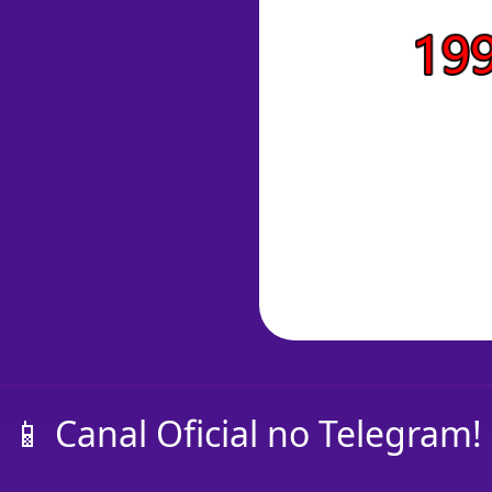
📱 Canal Oficial no Telegram!