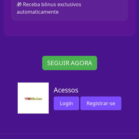
🎁 Receba bônus exclusivos
automaticamente
SEGUIR AGORA
Acessos
Login
Registrar-se