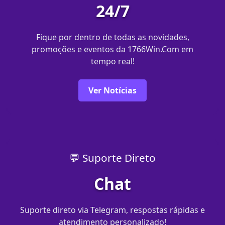
24/7
Fique por dentro de todas as novidades,
promoções e eventos da 1766Win.Com em
tempo real!
Ver Notícias
💬 Suporte Direto
Chat
Suporte direto via Telegram, respostas rápidas e
atendimento personalizado!