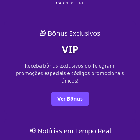
experiência.
🎁 Bônus Exclusivos
VIP
Receba bônus exclusivos do Telegram,
promoções especiais e códigos promocionais
únicos!
Ver Bônus
📢 Notícias em Tempo Real