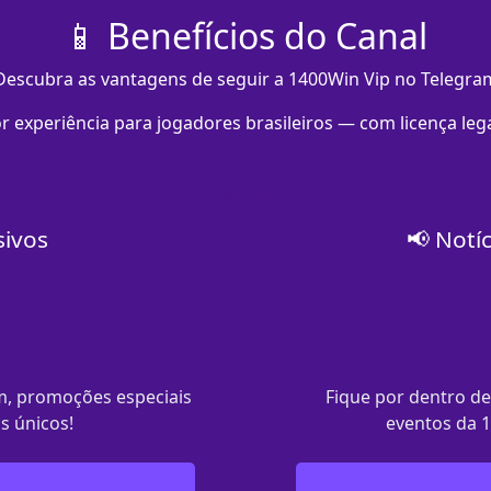
📱 Benefícios do Canal
Descubra as vantagens de seguir a 1400Win Vip no Telegra
 experiência para jogadores brasileiros — com licença legal
sivos
📢 Notí
m, promoções especiais
Fique por dentro d
s únicos!
eventos da 