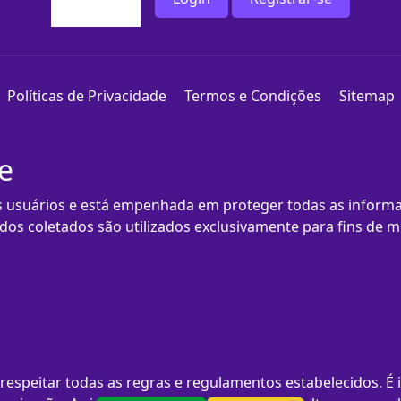
Políticas de Privacidade
Termos e Condições
Sitemap
de
us usuários e está empenhada em proteger todas as inform
os coletados são utilizados exclusivamente para fins de m
speitar todas as regras e regulamentos estabelecidos. É 