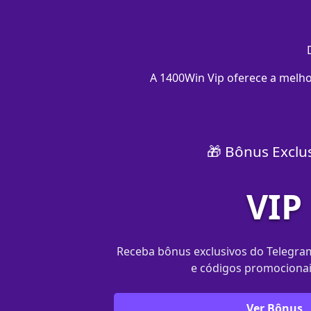
A 1400Win Vip oferece a melhor
🎁 Bônus Exclu
VIP
Receba bônus exclusivos do Telegra
e códigos promocionai
Ver Bônus