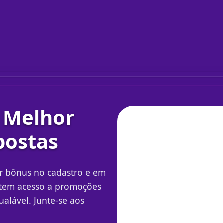
A Melhor
postas
r bônus no cadastro e em
 tem acesso a promoções
ualável. Junte-se aos