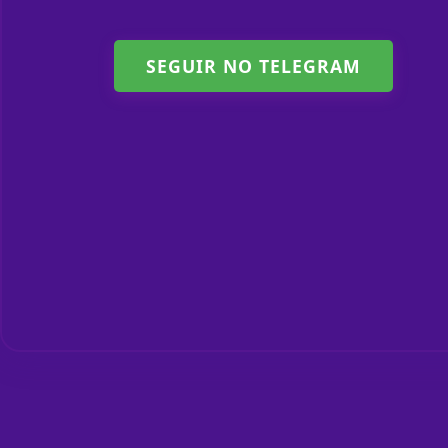
SEGUIR NO TELEGRAM