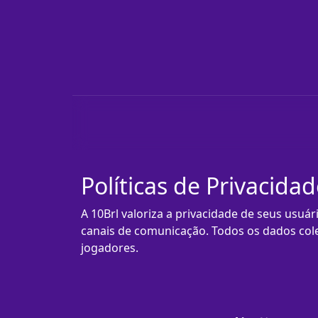
Políticas de Privacida
A 10Brl valoriza a privacidade de seus usu
canais de comunicação. Todos os dados cole
jogadores.