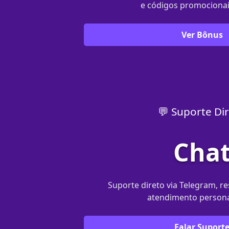
e códigos promocionai
Ver Bônus
💬 Suporte Di
Cha
Suporte direto via Telegram, r
atendimento persona
Falar Suport