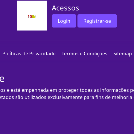
Acessos
Login
Registrar-se
Políticas de Privacidade
Termos e Condições
Sitemap
de
ários e está empenhada em proteger todas as informações p
tados são utilizados exclusivamente para fins de melhoria